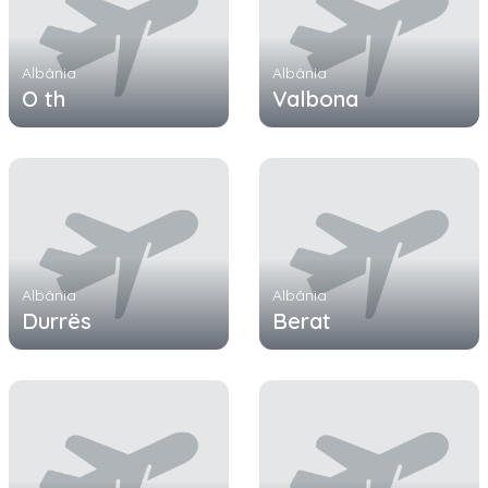
Albânia
Albânia
O th
Valbona
Albânia
Albânia
Durrës
Berat