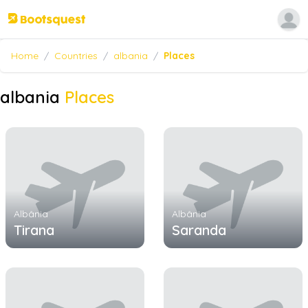
Home
/
Countries
/
albania
/
Places
albania
Places
Albânia
Albânia
Tirana
Saranda